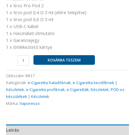
1 x Xros Pro Pod 2
1 x Xros pod 0,4 Ω 3 ml (előre telepítve)
1 x Xros pod 0,6 Ω 3 ml
1 x USB-C kábel
1 x Használati útmutató
1 x Garanciajegy
1 x Emlékeztető kártya
KOSÁRBA TESZEM
Cikkszám:
8837
Kategóriák:
e-Cigaretta haladóknak
,
e-Cigaretta kezdőknek |
Készletek
,
e-Cigaretta profiknak
,
e-Cigaretták
,
Készletek
,
POD-os
készülékek | Készletek
Márka:
Vaporesso
Leírás