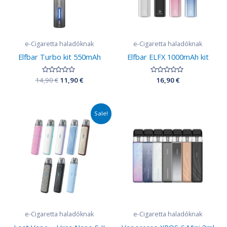
e-Cigaretta haladóknak
e-Cigaretta haladóknak
Elfbar Turbo kit 550mAh
Elfbar ELFX 1000mAh kit
14,90
Értékelés:
€
11,90
€
Értékelés:
16,90
€
0
0
/
/
5
5
Original
Current
Sale!
price
price
was:
is:
9,90 €.
7,99 €.
e-Cigaretta haladóknak
e-Cigaretta haladóknak