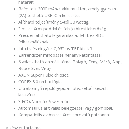
határait.
Beépített 2000 mAh-s akkumulátor, amely gyorsan
(2A) tölthető USB-C-n keresztül.
Állítható teljesítmény 5-től 30 wattig.
3 ml-es Xros poddal és felső töltési lehetőség.
Precízen állítható légáramlás az MTL és RDL
felhasználóknak
Intuitív és elegáns 0,96″-os TFT kijelző.
Zárrendszer mindössze néhány kattintással.
6 választható animált téma: Bolygó, Fény, Mérő, Alap,
Buborék és Virág.
AXON Super Pulse chipset.
COREX 3.0 technológia.
Ultrakönnyű repülőgépipari ötvözetből készült
kialakítás.
3 ECO/Normál/Power mód.
Automatikus aktiválás belégzéssel vagy gombbal.
Kompatibilis az összes Xros sorozatú patronnal.
A készlet tartalma: