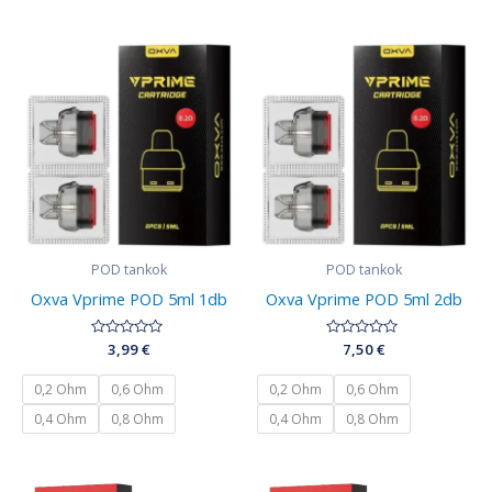
POD tankok
POD tankok
Oxva Vprime POD 5ml 1db
Oxva Vprime POD 5ml 2db
Értékelés:
3,99
€
Értékelés:
7,50
€
0
0
/
/
5
5
0,2 Ohm
0,6 Ohm
0,2 Ohm
0,6 Ohm
0,4 Ohm
0,8 Ohm
0,4 Ohm
0,8 Ohm