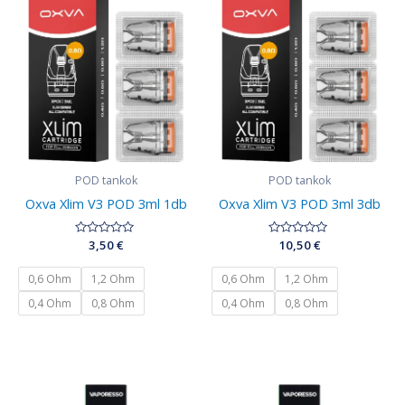
POD tankok
POD tankok
Oxva Xlim V3 POD 3ml 1db
Oxva Xlim V3 POD 3ml 3db
Értékelés:
3,50
€
Értékelés:
10,50
€
0
0
/
/
5
5
0,6 Ohm
1,2 Ohm
0,6 Ohm
1,2 Ohm
0,4 Ohm
0,8 Ohm
0,4 Ohm
0,8 Ohm