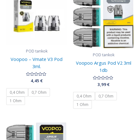
POD tankok
POD tankok
Voopoo – Vmate V3 Pod
Voopoo Argus Pod V2 3ml
3ml.
1db
Értékelés:
4,45
€
0
Értékelés:
3,99
€
/
0
5
/
0,4 Ohm
0,7 Ohm
5
0,4 Ohm
0,7 Ohm
1 Ohm
1 Ohm