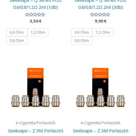
Geekvape – Q Series POD
Geekvape – Q Series POD
0.6/0.8/1.2Ω 2ml (1db)
0.6/0.8/1.2Ω 2ml (3db)
Értékelés:
3,50
€
Értékelés:
9,90
€
0
0
/
/
5
5
0,6 Ohm
1,2 Ohm
0,6 Ohm
1,2 Ohm
0,8 Ohm
0,8 Ohm
e-Cigaretta Porlasztók
e-Cigaretta Porlasztók
Geekvape – Z XM Porlasztó
Geekvape – Z XM Porlasztó