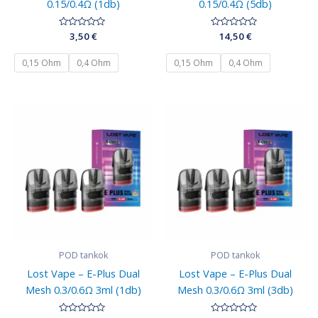
0.15/0.4Ω (1db)
0.15/0.4Ω (5db)
Értékelés:
3,50
€
Értékelés:
14,50
€
0
0
/
/
5
5
0,15 Ohm
0,4 Ohm
0,15 Ohm
0,4 Ohm
POD tankok
POD tankok
Lost Vape – E-Plus Dual
Lost Vape – E-Plus Dual
Mesh 0.3/0.6Ω 3ml (1db)
Mesh 0.3/0.6Ω 3ml (3db)