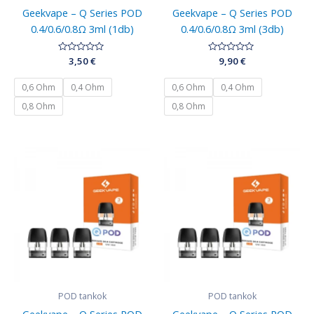
Geekvape – Q Series POD
Geekvape – Q Series POD
0.4/0.6/0.8Ω 3ml (1db)
0.4/0.6/0.8Ω 3ml (3db)
Értékelés:
3,50
€
Értékelés:
9,90
€
0
0
/
/
5
5
0,6 Ohm
0,4 Ohm
0,6 Ohm
0,4 Ohm
0,8 Ohm
0,8 Ohm
POD tankok
POD tankok