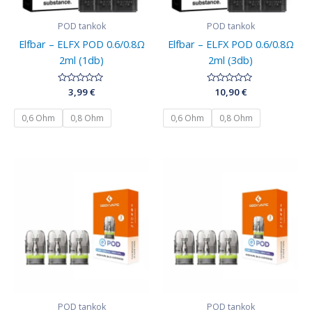
POD tankok
POD tankok
Elfbar – ELFX POD 0.6/0.8Ω
Elfbar – ELFX POD 0.6/0.8Ω
2ml (1db)
2ml (3db)
Értékelés:
3,99
€
Értékelés:
10,90
€
0
0
/
/
5
5
0,6 Ohm
0,8 Ohm
0,6 Ohm
0,8 Ohm
POD tankok
POD tankok