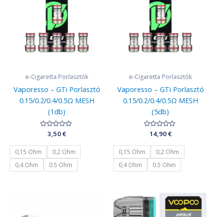
e-Cigaretta Porlasztók
e-Cigaretta Porlasztók
Vaporesso – GTi Porlasztó
Vaporesso – GTi Porlasztó
0.15/0.2/0.4/0.5Ω MESH
0.15/0.2/0.4/0.5Ω MESH
(1db)
(5db)
Értékelés:
3,50
€
Értékelés:
14,90
€
0
0
/
/
5
5
0,15 Ohm
0,2 Ohm
0,15 Ohm
0,2 Ohm
0,4 Ohm
0.5 Ohm
0,4 Ohm
0.5 Ohm