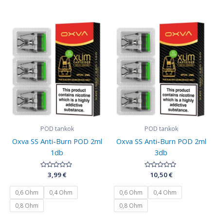
POD tankok
POD tankok
Oxva SS Anti-Burn POD 2ml
Oxva SS Anti-Burn POD 2ml
1db
3db
Értékelés:
3,99
€
Értékelés:
10,50
€
0
0
/
/
5
5
0,6 Ohm
0,4 Ohm
0,6 Ohm
0,4 Ohm
0,8 Ohm
0,8 Ohm