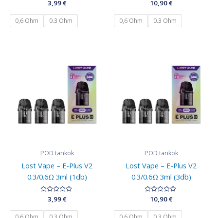
Értékelés:
3,99
€
Értékelés:
10,90
€
0
0
/
/
5
5
0,6 Ohm
0.3 Ohm
0,6 Ohm
0.3 Ohm
POD tankok
POD tankok
Lost Vape – E-Plus V2
Lost Vape – E-Plus V2
0.3/0.6Ω 3ml (1db)
0.3/0.6Ω 3ml (3db)
Értékelés:
3,99
€
Értékelés:
10,90
€
0
0
/
/
5
5
0,6 Ohm
0.3 Ohm
0,6 Ohm
0.3 Ohm