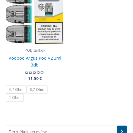
POD tankok
Voopoo Argus Pod V2 3ml
3db
Értékelés:
11,50
€
0
/
5
0,4 Ohm
0,7 Ohm
1 Ohm