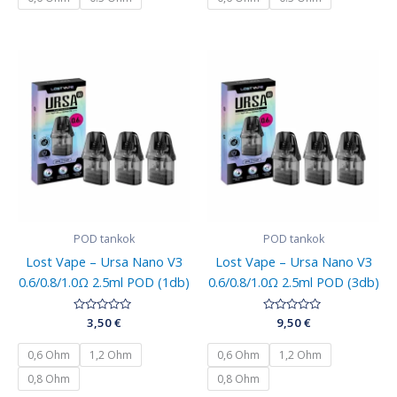
POD tankok
POD tankok
Lost Vape – Ursa Nano V3
Lost Vape – Ursa Nano V3
0.6/0.8/1.0Ω 2.5ml POD (1db)
0.6/0.8/1.0Ω 2.5ml POD (3db)
Értékelés:
3,50
€
Értékelés:
9,50
€
0
0
/
/
5
5
0,6 Ohm
1,2 Ohm
0,6 Ohm
1,2 Ohm
0,8 Ohm
0,8 Ohm