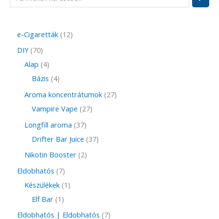
e-Cigaretták
12
DIY
70
Alap
4
Bázis
4
Aroma koncentrátumok
27
Vampire Vape
27
Longfill aroma
37
Drifter Bar Juice
37
Nikotin Booster
2
Eldobhatós
7
Készülékek
1
Elf Bar
1
Eldobhatós | Eldobhatós
7