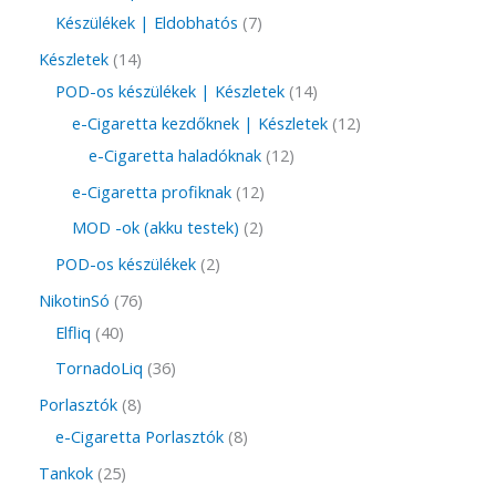
Készülékek | Eldobhatós
7
Készletek
14
POD-os készülékek | Készletek
14
e-Cigaretta kezdőknek | Készletek
12
e-Cigaretta haladóknak
12
e-Cigaretta profiknak
12
MOD -ok (akku testek)
2
POD-os készülékek
2
NikotinSó
76
Elfliq
40
TornadoLiq
36
Porlasztók
8
e-Cigaretta Porlasztók
8
Tankok
25