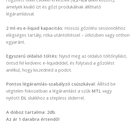
amelyek kiváló ízt és gőzt produkálnak állítható
légáramlással.
2 ml-es e-liquid kapacitás:
Hosszú gőzölési sessionökhöz
elégséges tartály, ritka utántöltéssel – útközben vagy otthon
egyaránt.
Egyszerű oldalsó töltés:
Nyisd meg az oldalsó töltőnyílást,
öntsd fel kedvenc e-liquididdel, és folytasd a gőzölést
anélkül, hogy kiszednéd a podot.
Pontos légáramlás-szabályzó csúszkával:
Állítsd be
végtelen fokozatban a légáramlást a szűk
MTL
vagy
nyitott
DL
slukkhoz a stepless sliderrel.
A doboz tartalma: 2db.
Az ár 1 darabra értendő!