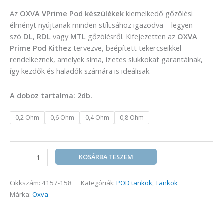
Az
OXVA VPrime Pod készülékek
kiemelkedő gőzölési
élményt nyújtanak minden stílusához igazodva – legyen
szó
DL
,
RDL
vagy
MTL
gőzölésről. Kifejezetten az
OXVA
Prime Pod Kithez
tervezve, beépített tekercseikkel
rendelkeznek, amelyek sima, ízletes slukkokat garantálnak,
így kezdők és haladók számára is ideálisak.
A doboz tartalma: 2db.
0,2 Ohm
0,6 Ohm
0,4 Ohm
0,8 Ohm
KOSÁRBA TESZEM
Cikkszám:
4157-158
Kategóriák:
POD tankok
,
Tankok
Márka:
Oxva