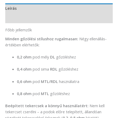
Leírás
További információk
Főbb jellemzők
Minden gőzölési stílushoz rugalmasan:
Négy ellenállás-
értékben elérhetők:
0,2 ohm
pod mély
DL
gőzöléshez
0,4 ohm
pod sima
RDL
gőzöléshez
0,6 ohm
pod
MTL/RDL
használatra
0,8 ohm
pod
MTL
gőzöléshez
Beépített tekercsek a könnyű használatért:
Nem kell
tekercset cserélni – a podok előre telepített, állandóan
rögzített tekercsekkel érkeznek (
0,2–0,8 ohm
között),