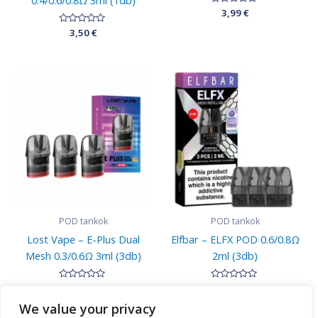
0.4/0.6/0.8Ω 3ml (1db)
Értékelés:
3,99
€
0
/
Értékelés:
3,50
€
5
0
/
5
POD tankok
POD tankok
Lost Vape – E-Plus Dual
Elfbar – ELFX POD 0.6/0.8Ω
Mesh 0.3/0.6Ω 3ml (3db)
2ml (3db)
Értékelés:
10,90
€
Értékelés:
10,90
€
0
0
/
/
We value your privacy
5
5